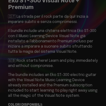
Eko ST-300 Visual Note +
Premium
🇮🇹 La strada per il rock parte da qui! Inizia a
imparare subito e senza compromessi.
Il bundle include una chitarra elettrica Eko ST-300
con il Music Learning Device Visual Note già
installato e l’abbonamento Premium incluso per
iniziare a imparare a suonare subito sfruttando
tutta la magia del sistema Visual Note.
🇬🇧 Rock starts here! Learn and play, immediately
and without compromise.
The bundle includes an Eko ST-300 electric guitar
with the Visual Note Music Learning Device
already installed and the Premium subscription
included to start learning to play right away using
all the magic of the Visual Note system.
COLORI DISPONIBILI: