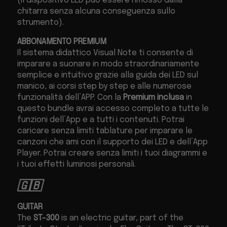
(il dispositivo LED può essere rimosso dalla
chitarra senza alcuna conseguenza sullo
strumento).
ABBONAMENTO PREMIUM
Il sistema didattico Visual Note ti consente di
imparare a suonare in modo straordinariamente
semplice e intuitivo grazie alla guida dei LED sul
manico, ai corsi step by step e alle numerose
funzionalità dell’APP. Con la
Premium inclusa
in
questo bundle avrai accesso completo a tutte le
funzioni dell’App e a tutti i contenuti. Potrai
caricare senza limiti tablature per imparare le
canzoni che ami con il supporto dei LED e dell’App
Player. Potrai creare senza limiti i tuoi diagrammi e
i tuoi effetti luminosi personali.
🇬🇧
GUITAR
The
ST-300
is an electric guitar, part of the