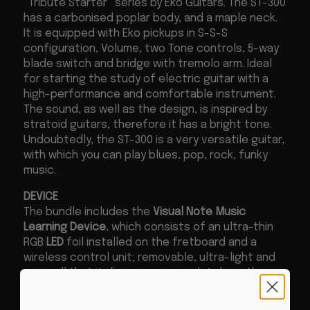
“Tribute Starter” series by Eko Guitars. The ST-300
has a carbonised poplar body, and a maple neck.
It is equipped with Eko pickups in S-S-S
configuration, Volume, two Tone controls, 5-way
blade switch and bridge with tremolo arm. Ideal
for starting the study of electric guitar with a
high-performance and comfortable instrument.
The sound, as well as the design, is inspired by
stratoid guitars, therefore it has a bright tone.
Undoubtedly, the ST-300 is a very versatile guitar,
with which you can play blues, pop, rock, funky
music.
DEVICE
The bundle includes the
Visual Note Music
Learning Device
, which consists of an ultra-thin
RGB
LED
foil installed on the fretboard and a
wireless control unit; removable, ultra-light and
so small that it disappears completely on the
back of the headstock.
The control unit is equipped with a rechargeable