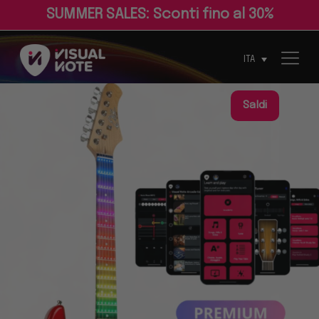
S
U
M
M
E
R
S
A
L
E
S
:
S
c
o
n
t
i
f
n
o
a
l
3
0
%
ITA
Saldi