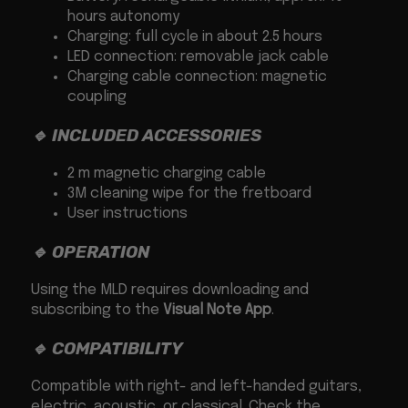
hours autonomy
Charging: full cycle in about 2.5 hours
LED connection: removable jack cable
Charging cable connection: magnetic
coupling
🔹 INCLUDED ACCESSORIES
2 m magnetic charging cable
3M cleaning wipe for the fretboard
User instructions
🔹 OPERATION
Using the MLD requires downloading and
subscribing to the
Visual Note App
.
🔹 COMPATIBILITY
Compatible with right- and left-handed guitars,
electric, acoustic, or classical. Check the