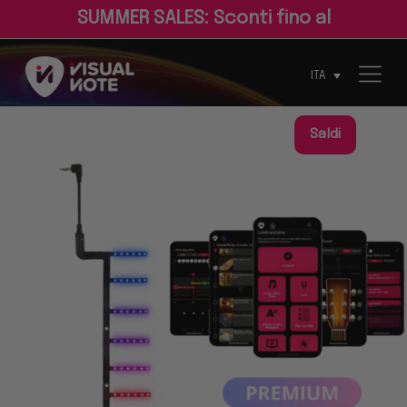
S
U
M
M
E
R
S
A
L
E
S
:
S
c
o
n
t
i
f
n
o
a
l
3
0
%
ITA
Saldi