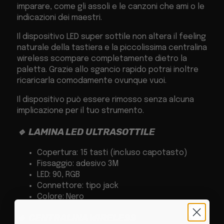
imparare, come gli assoli e le canzoni che ami o le
indicazioni dei maestri.
Il dispositivo LED super sottile non altera il feeling
naturale della tastiera e la piccolissima centralina
wireless scompare completamente dietro la
paletta. Grazie allo sgancio rapido potrai inoltre
ricaricarla comodamente ovunque vuoi.
Il dispositivo può essere rimosso senza alcuna
implicazione per il tuo strumento.
🔹 LAMINA LED ULTRASOTTILE
Copertura: 15 tasti (incluso capotasto)
Fissaggio: adesivo 3M
LED: 90, RGB
Connettore: tipo jack
Colore: Nero
🔹 CENTRALINA WIRELESS