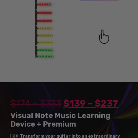
$
174
–
$
333
$
139
–
$
237
Visual Note Music Learning
Device + Premium
🇬🇧 Transform your guitar into an extraordinary