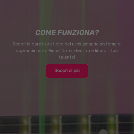
COME FUNZIONA?
Scopri le caratteristiche del rivoluzionario sistema di
apprendimento Visual Note, divertiti e libera il tuo
talento!
Scopri di più