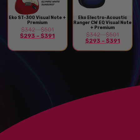
Eko ST-300 Visual Note +
Eko Electro-Acoustic
Premium
Ranger CW EQ Visual Note
+ Premium
$
342
–
$
501
$
342
–
$
501
$
293
–
$
391
$
293
–
$
391