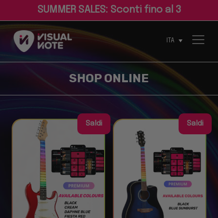
S
U
M
M
E
R
S
A
L
E
S
:
S
c
o
n
t
i
f
n
o
a
l
3
0
%
ITA
Saldi
Saldi