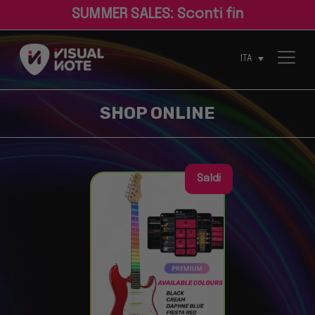
S
U
M
M
E
R
S
A
L
E
S
:
S
c
o
n
t
i
f
n
o
ITA
Saldi