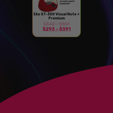
Eko ST-300 Visual Note +
Premium
$
342
–
$
501
$
293
–
$
391