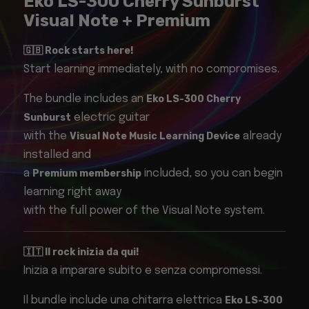
Eko LS-300 Cherry Sunburst
Visual Note + Premium
🇬🇧 Rock starts here!
Start learning immediately, with no compromises.
The bundle includes an
Eko LS-300 Cherry
Sunburst
electric guitar
with the
Visual Note Music Learning Device
already
installed and
a
Premium membership
included, so you can begin
learning right away
with the full power of the Visual Note system.
🇮🇹 Il rock inizia da qui!
Inizia a imparare subito e senza compromessi.
Il bundle include una chitarra elettrica
Eko LS-300