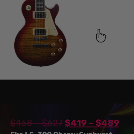
$
468
–
$
627
$
419
–
$
489