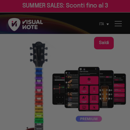
S
U
M
M
E
R
S
A
L
E
S
:
S
c
o
n
t
i
f
n
o
a
l
3
0
%
ITA
Saldi