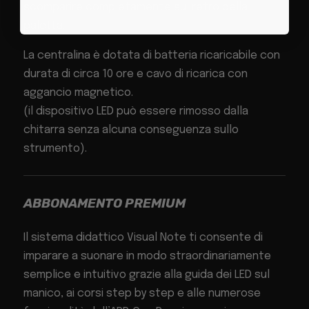
scomparire completamente sul retro della
paletta.
La centralina è dotata di batteria ricaricabile con
durata di circa 10 ore e cavo di ricarica con
aggancio magnetico.
(il dispositivo LED può essere rimosso dalla
chitarra senza alcuna conseguenza sullo
strumento).
ABBONAMENTO PREMIUM
Il sistema didattico Visual Note ti consente di
imparare a suonare in modo straordinariamente
semplice e intuitivo grazie alla guida dei LED sul
manico, ai corsi step by step e alle numerose