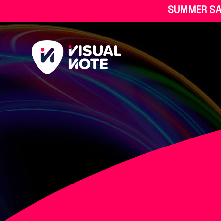
S
U
M
M
E
R
S
A
L