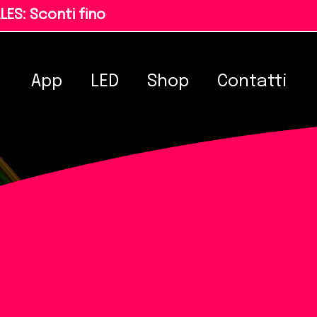
E
S
:
S
c
o
n
t
i
f
n
o
a
l
App
LED
Shop
Contatti