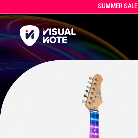
S
U
M
M
E
R
S
A
L
E