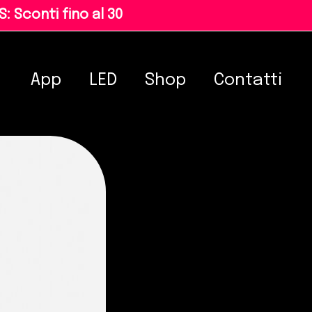
S
:
S
c
o
n
t
i
f
n
o
a
l
3
0
%
App
LED
Shop
Contatti