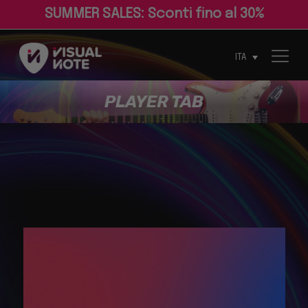
S
U
M
M
E
R
S
A
L
E
S
:
S
c
o
n
t
i
f
n
o
a
l
3
0
%
ITA
PLAYER TAB