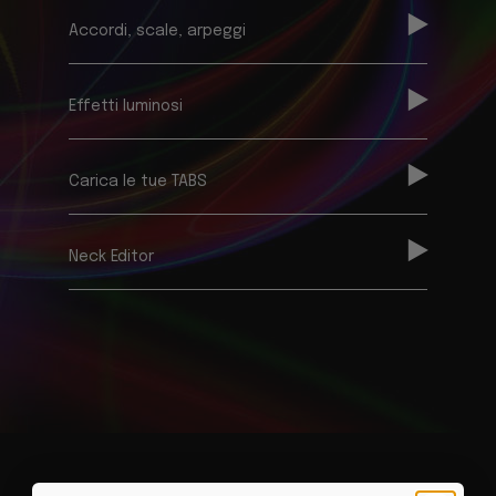
Accordi, scale, arpeggi
Effetti luminosi
Carica le tue TABS
Neck Editor