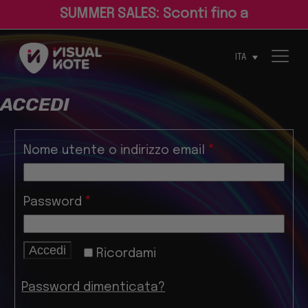
S
U
M
M
E
R
S
A
L
E
S
:
S
c
o
n
t
i
f
n
o
a
l
3
ITA
ACCEDI
Nome utente o indirizzo email
*
Password
*
Accedi
Ricordami
Password dimenticata?