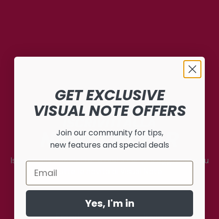
GET EXCLUSIVE
VISUAL NOTE OFFERS
ISCRIVITI ALLA
Join our community for tips,
NEWSLETTER
new features and special deals
Iscriviti alla newsletter e resta sempre aggiornato su
Email
tutte le novità di Visual Note.
Yes, I'm in
Invia