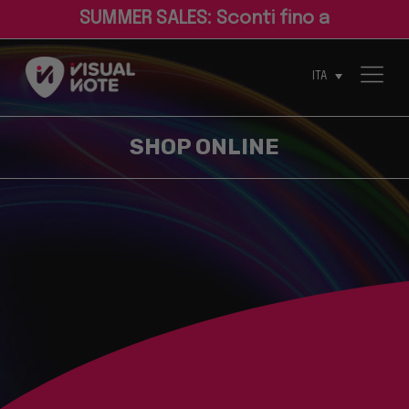
S
U
M
M
E
R
S
A
L
E
S
:
S
c
o
n
t
i
f
n
o
a
l
ITA