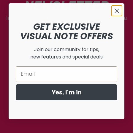
NEWSLETTER
Iscriviti alla newsletter e resta sempre aggiornato su
GET EXCLUSIVE
tutte le novità di Visual Note.
VISUAL NOTE OFFERS
Join our community for tips,
Invia
new features and special deals
Email
Yes, I'm in